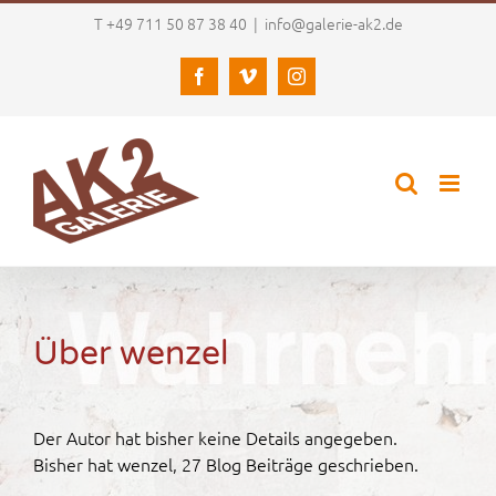
Zum
T +49 711 50 87 38 40
|
info@galerie-ak2.de
Inhalt
springen
Facebook
Vimeo
Instagram
Über
wenzel
Der Autor hat bisher keine Details angegeben.
Bisher hat wenzel, 27 Blog Beiträge geschrieben.