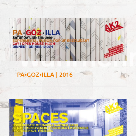
PA•GÖZ•ILLA | 2016