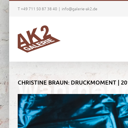
Zum
T +49 711 50 87 38 40
|
info@galerie-ak2.de
Inhalt
springen
CHRISTINE BRAUN: DRUCKMOMENT | 20
Zeige
grösseres
Bild