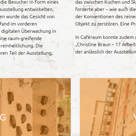
e die Besucher in Form eines
das zwischen Kuchen und Sku
 Ausstellung entwickelten,
forderte aber – wie auch di
ten wurde das Gesicht von
der Konventionen des reinen
fand im vorderen
Objekt zu zerstören. Eine P
 digitalen Überwachung in
In Caféraum konnte zudem g
eine raum-greifende
„Christine Braun – 17 Arbei
ereinheitlichung. Die
der anlässlich der Ausstell
en Teil der Ausstellung,
NG