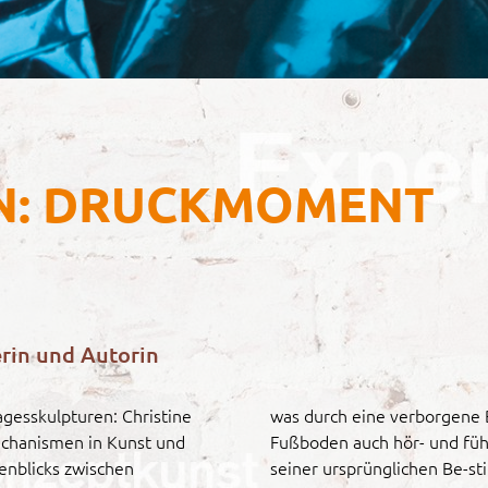
UN: DRUCKMOMENT
erin und Autorin
agesskulpturen: Christine
was durch eine verborgene B
chanismen in Kunst und
Fußboden auch hör- und fü
enblicks zwischen
seiner ursprünglichen Be-s