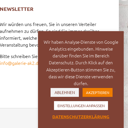
NEWSLETTER
Wir würden uns freuen, Sie in unseren Verteiler
aufnehmen zu dürfen. So sind Sie immer darüber
informiert, welche Vernissage oder welche
Wir haben Analyse-Dienste von Google
Veranstaltung bevorsteht.
Analytics eingebunden. Hinweise
darüber finden Sie im Bereich
Bitte schreiben Sie dazu eine E-Mail an:
Datenschutz. Durch Klick auf den
info@galerie-ak2.de
Akzeptieren-Button stimmen Sie zu,
dass wir diese Dienste verwenden
dürfen.
ABLEHNEN
AKZEPTIEREN
EINSTELLUNGEN ANPASSEN
DATENSCHUTZERKLÄRUNG
Facebook
Vimeo
Instagram