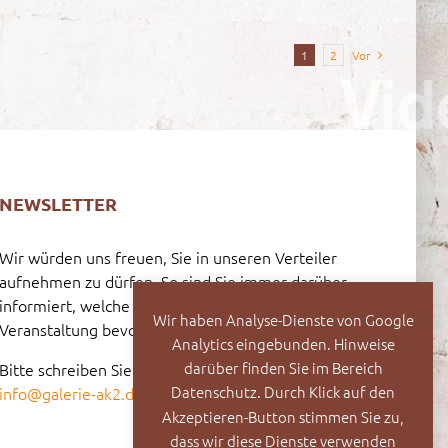
1
2
Vor
NEWSLETTER
Wir würden uns freuen, Sie in unseren Verteiler
aufnehmen zu dürfen. So sind Sie immer darüber
informiert, welche Vernissage oder welche
Wir haben Analyse-Dienste von Google
Veranstaltung bevorsteht.
Analytics eingebunden. Hinweise
darüber finden Sie im Bereich
Bitte schreiben Sie dazu eine E-Mail an:
Datenschutz. Durch Klick auf den
info@galerie-ak2.de
Akzeptieren-Button stimmen Sie zu,
dass wir diese Dienste verwenden