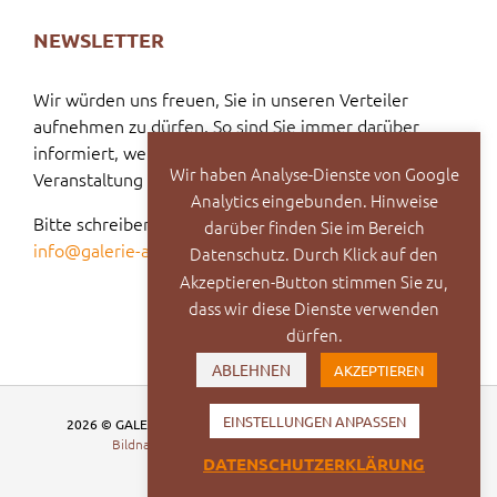
NEWSLETTER
Wir würden uns freuen, Sie in unseren Verteiler
aufnehmen zu dürfen. So sind Sie immer darüber
informiert, welche Vernissage oder welche
Wir haben Analyse-Dienste von Google
Veranstaltung bevorsteht.
Analytics eingebunden. Hinweise
Bitte schreiben Sie dazu eine E-Mail an:
darüber finden Sie im Bereich
info@galerie-ak2.de
Datenschutz. Durch Klick auf den
Akzeptieren-Button stimmen Sie zu,
dass wir diese Dienste verwenden
dürfen.
ABLEHNEN
AKZEPTIEREN
EINSTELLUNGEN ANPASSEN
2026 © GALERIE AK2 – Kunstverein der Lokalen Gruppe e.V.
Bildnachweise
|
Datenschutz
|
Impressum
DATENSCHUTZERKLÄRUNG
Facebook
Vimeo
Instagram