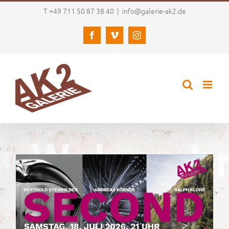
Zum
T +49 711 50 87 38 40
|
info@galerie-ak2.de
Inhalt
springen
Facebook
Vimeo
Instagram