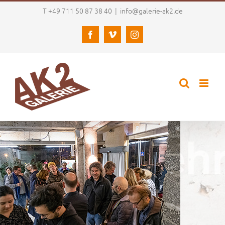
Zum
T +49 711 50 87 38 40
|
info@galerie-ak2.de
Inhalt
springen
Facebook
Vimeo
Instagram