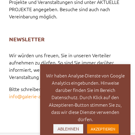
Projekte und Veranstaltungen sind unter AKTUELLE
PROJEKTE angegeben. Besuche sind auch nach
Vereinbarung möglich.
NEWSLETTER
Wir würden uns freuen, Sie in unseren Verteiler
aufnehmen zu dürfen. So sind Sie immer darüber
informiert, welche Vernissage oder welche
Wir haben Analyse-Dienste von Google
Veranstaltung bevorsteht.
Analytics eingebunden. Hinweise
Bitte schreiben Sie dazu eine E-Mail an:
darüber finden Sie im Bereich
info@galerie-ak2.de
Datenschutz. Durch Klick auf den
Akzeptieren-Button stimmen Sie zu,
dass wir diese Dienste verwenden
dürfen.
ABLEHNEN
AKZEPTIEREN