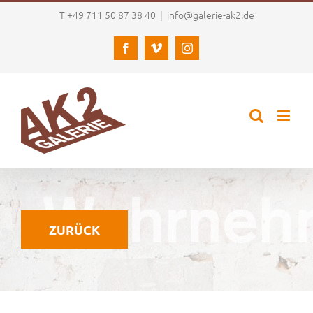
Zum
T +49 711 50 87 38 40
|
info@galerie-ak2.de
Inhalt
springen
Facebook
Vimeo
Instagram
ZURÜCK