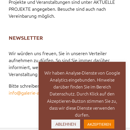
Projekte und Veranstaltungen sind unter AKTUELLE
PROJEKTE angegeben. Besuche sind auch nach
Vereinbarung möglich.
NEWSLETTER
Wir würden uns freuen, Sie in unseren Verteiler
aufnehmen zu dürfen. So sind Sie immer darüber
informiert, welche Vernissage oder welche
Wir haben Analyse-Dienste von Google
Veranstaltung bevorsteht.
Analytics eingebunden. Hinweise
Bitte schreiben Sie dazu eine E-Mail an:
darüber finden Sie im Bereich
info@galerie-ak2.de
Datenschutz. Durch Klick auf den
Akzeptieren-Button stimmen Sie zu,
dass wir diese Dienste verwenden
dürfen.
ABLEHNEN
AKZEPTIEREN