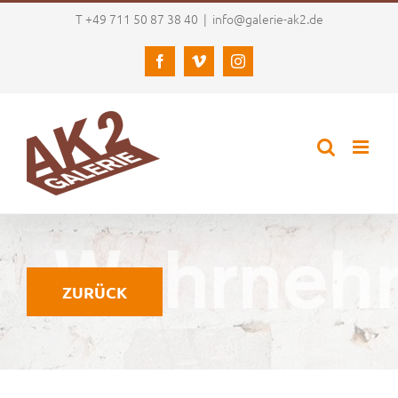
Zum
T +49 711 50 87 38 40
|
info@galerie-ak2.de
Inhalt
springen
Facebook
Vimeo
Instagram
ZURÜCK