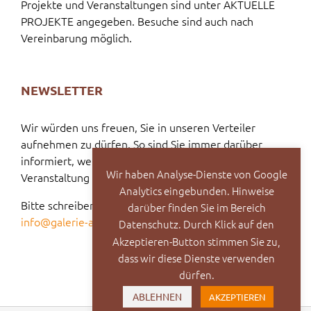
Projekte und Veranstaltungen sind unter AKTUELLE
PROJEKTE angegeben. Besuche sind auch nach
Vereinbarung möglich.
NEWSLETTER
Wir würden uns freuen, Sie in unseren Verteiler
aufnehmen zu dürfen. So sind Sie immer darüber
informiert, welche Vernissage oder welche
Wir haben Analyse-Dienste von Google
Veranstaltung bevorsteht.
Analytics eingebunden. Hinweise
Bitte schreiben Sie dazu eine E-Mail an:
darüber finden Sie im Bereich
info@galerie-ak2.de
Datenschutz. Durch Klick auf den
Akzeptieren-Button stimmen Sie zu,
dass wir diese Dienste verwenden
dürfen.
ABLEHNEN
AKZEPTIEREN