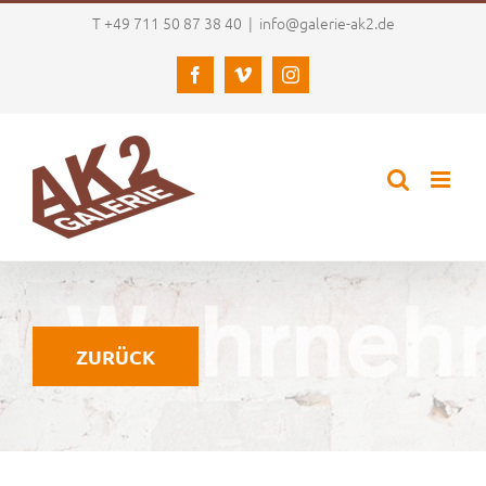
Zum
T +49 711 50 87 38 40
|
info@galerie-ak2.de
Inhalt
springen
Facebook
Vimeo
Instagram
ZURÜCK