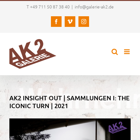
Zum
T +49 711 50 87 38 40
|
info@galerie-ak2.de
Inhalt
springen
Facebook
Vimeo
Instagram
AK2 INSIGHT OUT | SAMMLUNGEN I: THE
ICONIC TURN | 2021
Zeige
grösseres
Bild