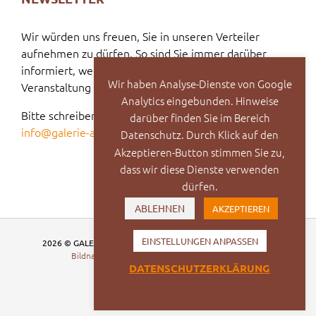
Wir würden uns freuen, Sie in unseren Verteiler
aufnehmen zu dürfen. So sind Sie immer darüber
informiert, welche Vernissage oder welche
Wir haben Analyse-Dienste von Google
Veranstaltung bevorsteht.
Analytics eingebunden. Hinweise
Bitte schreiben Sie dazu eine E-Mail an:
darüber finden Sie im Bereich
info@galerie-ak2.de
Datenschutz. Durch Klick auf den
Akzeptieren-Button stimmen Sie zu,
dass wir diese Dienste verwenden
dürfen.
ABLEHNEN
AKZEPTIEREN
EINSTELLUNGEN ANPASSEN
2026 © GALERIE AK2 – Kunstverein der Lokalen Gruppe e.V.
Bildnachweise
|
Datenschutz
|
Impressum
DATENSCHUTZERKLÄRUNG
Facebook
Vimeo
Instagram